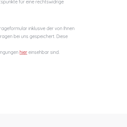
spunkte für eine rechtswidrige
geformular inklusive der von Ihnen
agen bei uns gespeichert. Diese
dingungen
hier
einsehbar sind.
ärung
Homepage realisiert by Ideenarbeit