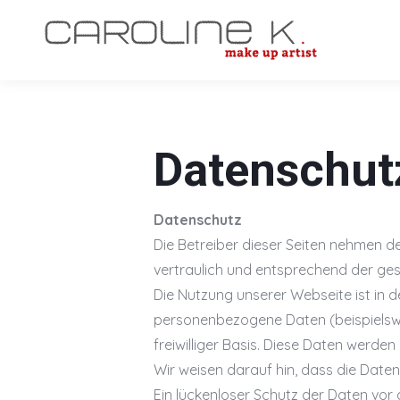
Datenschut
Datenschutz
Die Betreiber dieser Seiten nehmen d
vertraulich und entsprechend der ges
Die Nutzung unserer Webseite ist in
personenbezogene Daten (beispielswei
freiwilliger Basis. Diese Daten werde
Wir weisen darauf hin, dass die Daten
Ein lückenloser Schutz der Daten vor d