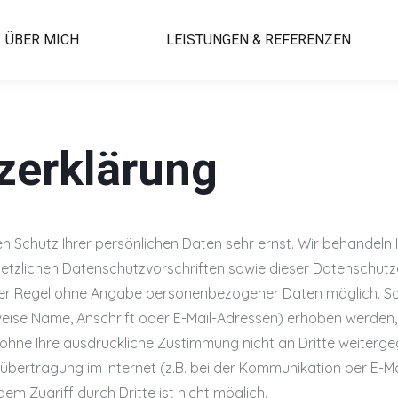
ÜBER MICH
LEISTUNGEN & REFERENZEN
zerklärung
en Schutz Ihrer persönlichen Daten sehr ernst. Wir behande
etzlichen Datenschutzvorschriften sowie dieser Datenschutz
 der Regel ohne Angabe personenbezogener Daten möglich. So
se Name, Anschrift oder E-Mail-Adressen) erhoben werden, er
n ohne Ihre ausdrückliche Zustimmung nicht an Dritte weiterg
übertragung im Internet (z.B. bei der Kommunikation per E-Ma
em Zugriff durch Dritte ist nicht möglich.