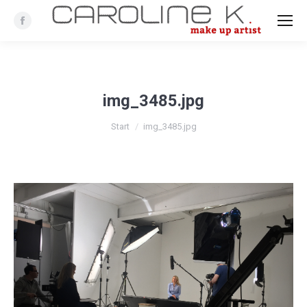
Facebook
img_3485.jpg
Sie befinden sich hier:
Start
img_3485.jpg